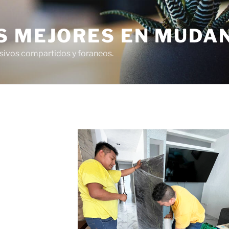
S MEJORES EN MUDA
usivos compartidos y foraneos.