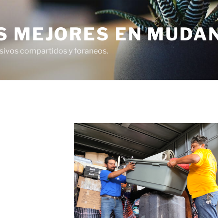
S MEJORES EN MUDA
usivos compartidos y foraneos.