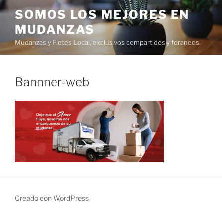
Ir
SOMOS LOS MEJORES EN
al
MUDANZAS
contenido
Mudanzas y Fletes Local, exclusivos compartidos y foraneos.
Bannner-web
Creado con WordPress