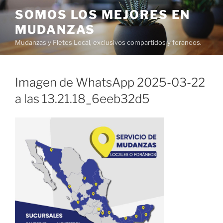
Ir
SOMOS LOS MEJORES EN
al
MUDANZAS
contenido
Mudanzas y Fletes Local, exclusivos compartidos y foraneos.
Imagen de WhatsApp 2025-03-22
a las 13.21.18_6eeb32d5