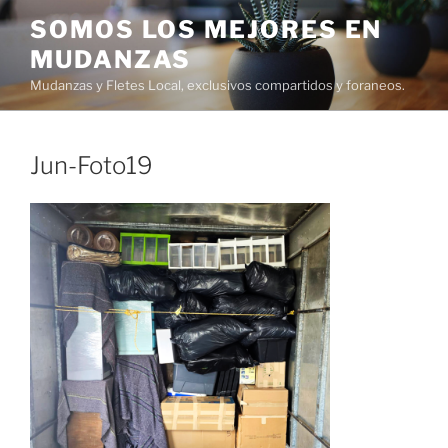
Ir
SOMOS LOS MEJORES EN
al
MUDANZAS
contenido
Mudanzas y Fletes Local, exclusivos compartidos y foraneos.
Jun-Foto19