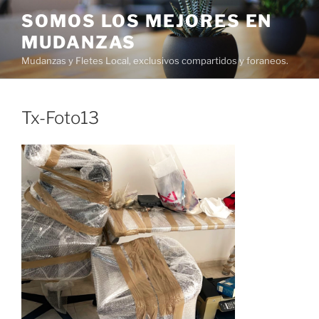
Ir
SOMOS LOS MEJORES EN
al
MUDANZAS
contenido
Mudanzas y Fletes Local, exclusivos compartidos y foraneos.
Tx-Foto13