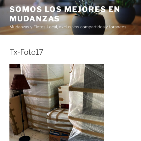
Ir
SOMOS LOS MEJORES EN
al
MUDANZAS
contenido
Mudanzas y Fletes Local, exclusivos compartidos y foraneos.
Tx-Foto17