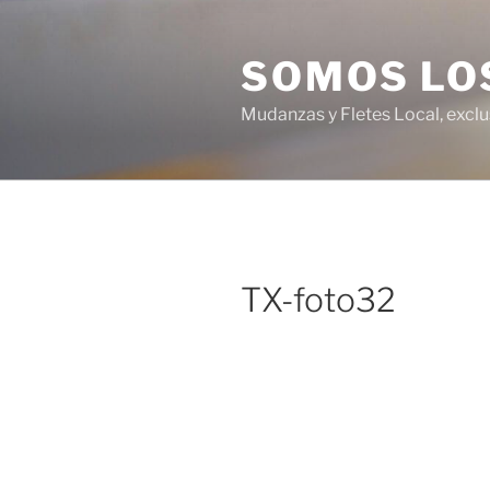
Ir
al
SOMOS LO
contenido
Mudanzas y Fletes Local, excl
TX-foto32