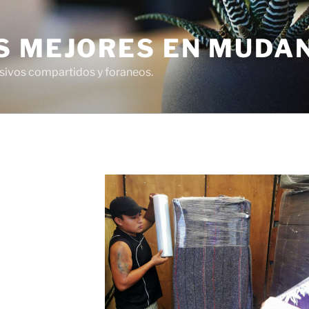
S MEJORES EN MUDA
usivos compartidos y foraneos.