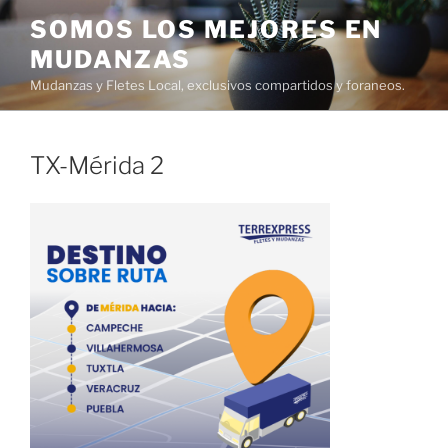
Ir
SOMOS LOS MEJORES EN
al
MUDANZAS
contenido
Mudanzas y Fletes Local, exclusivos compartidos y foraneos.
TX-Mérida 2