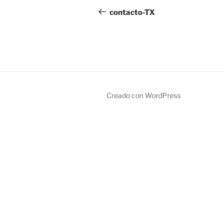
de
anterior:
contacto-TX
entradas
Creado con WordPress