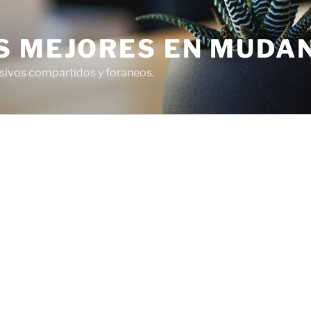
S MEJORES EN MUDA
usivos compartidos y foraneos.