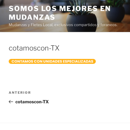
Ir
SOMOS LOS MEJORES EN
al
MUDANZAS
contenido
Mudanzas y Fletes Local, exclusivos compartidos y foraneos.
cotamoscon-TX
Navegación
Entrada
ANTERIOR
de
anterior:
cotamoscon-TX
entradas