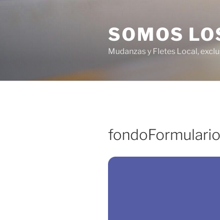
Ir
al
SOMOS LO
contenido
Mudanzas y Fletes Local, excl
fondoFormulari