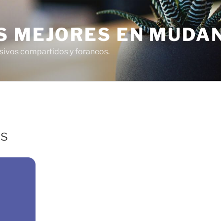
S MEJORES EN MUDA
usivos compartidos y foraneos.
os