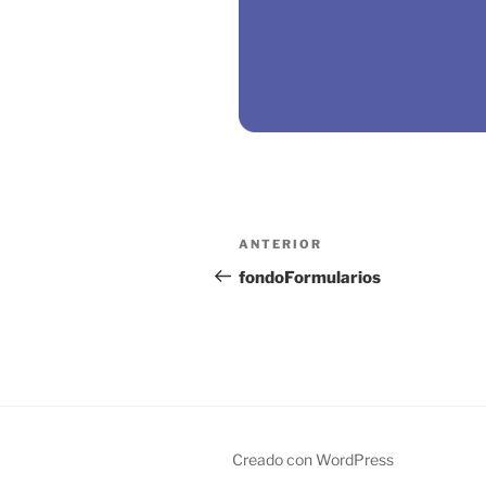
Navegación
Entrada
ANTERIOR
de
anterior:
fondoFormularios
entradas
Creado con WordPress