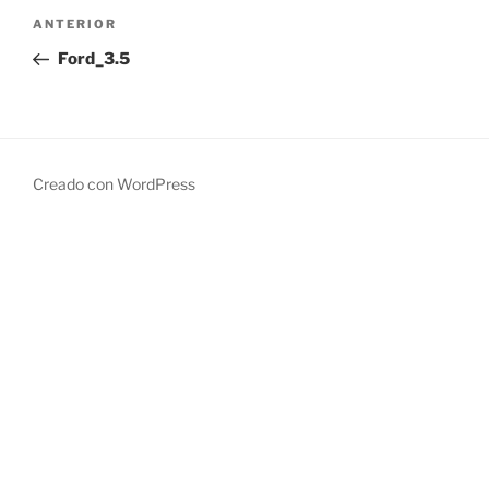
Navegación
Entrada
ANTERIOR
de
anterior:
Ford_3.5
entradas
Creado con WordPress