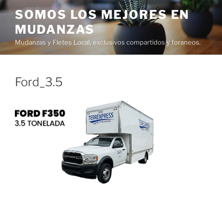
Ir
SOMOS LOS MEJORES EN
al
MUDANZAS
contenido
Mudanzas y Fletes Local, exclusivos compartidos y foraneos.
Ford_3.5