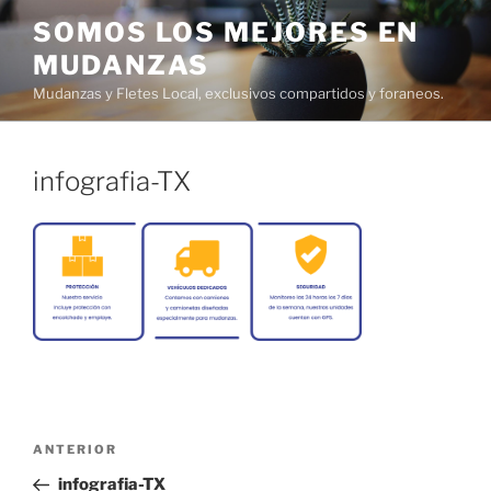
Ir
SOMOS LOS MEJORES EN
al
MUDANZAS
contenido
Mudanzas y Fletes Local, exclusivos compartidos y foraneos.
infografia-TX
Navegación
Entrada
ANTERIOR
de
anterior:
infografia-TX