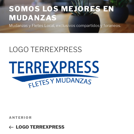
Ir
SOMOS LOS MEJORES EN
al
MUDANZAS
contenido
Mudanzas y Fletes Local, exclusivos compartidos y foraneos.
LOGO TERREXPRESS
Navegación
Entrada
ANTERIOR
de
anterior:
LOGO TERREXPRESS
entradas