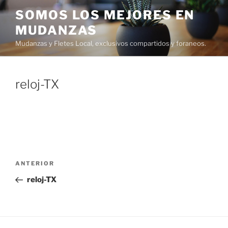
Ir
SOMOS LOS MEJORES EN
al
MUDANZAS
contenido
Mudanzas y Fletes Local, exclusivos compartidos y foraneos.
reloj-TX
Navegación
Entrada
ANTERIOR
de
anterior:
reloj-TX
entradas