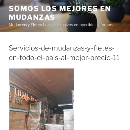
Ir
SOMOS LOS MEJORES EN
al
MUDANZAS
contenido
Mudanzas y Fletes Local, exclusivos compartidos y foraneos.
Servicios-de-mudanzas-y-fletes-
en-todo-el-pais-al-mejor-precio-11