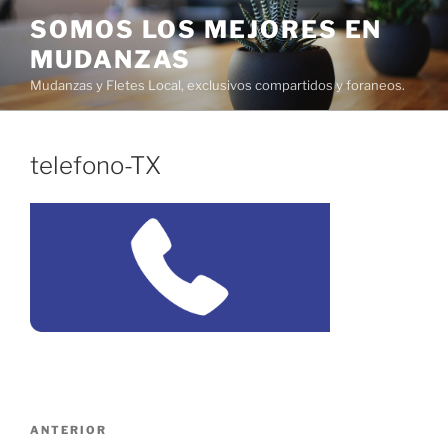
Ir
SOMOS LOS MEJORES EN
al
MUDANZAS
contenido
Mudanzas y Fletes Local, exclusivos compartidos y foraneos.
telefono-TX
Navegación
Entrada
ANTERIOR
de