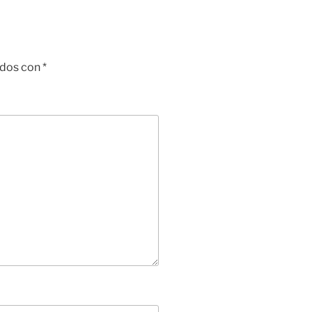
ados con
*