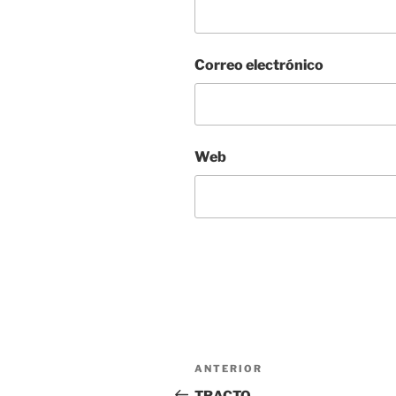
Correo electrónico
Web
Navegación
Entrada
ANTERIOR
de
anterior:
TRACTO