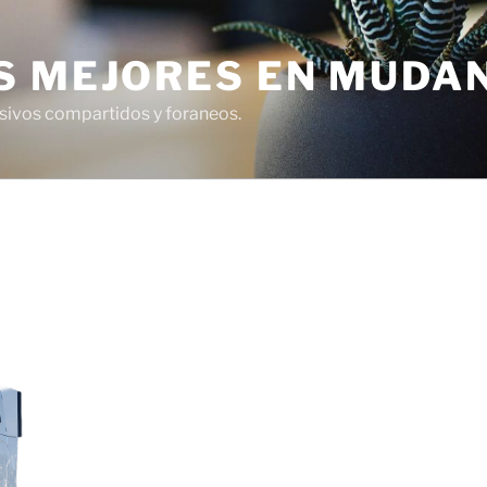
S MEJORES EN MUDA
usivos compartidos y foraneos.