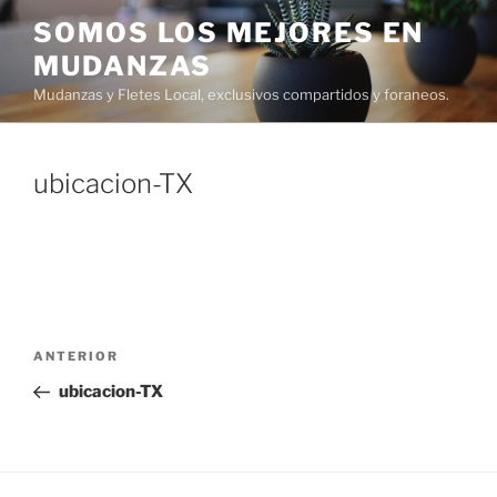
Ir
SOMOS LOS MEJORES EN
al
MUDANZAS
contenido
Mudanzas y Fletes Local, exclusivos compartidos y foraneos.
ubicacion-TX
Navegación
Entrada
ANTERIOR
de
anterior:
ubicacion-TX
entradas