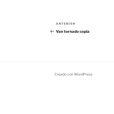
Navegación
Entrada
ANTERIOR
de
anterior:
Van tornado copia
entradas
Creado con WordPress