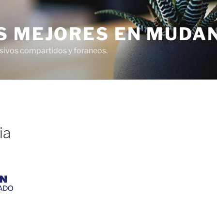
S MEJORES EN MUDA
usivos compartidos y foraneos.
ia